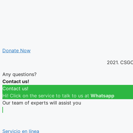
Donate Now
2021. CSGCh
Any questions?
Contact us!
Contact us!
Hi! Click on the service to talk to us at
Whatsapp
Our team of experts will assist you
Servicio en línea